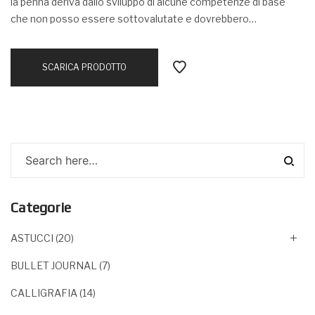
la penna deriva dallo sviluppo di alcune competenze di base
che non posso essere sottovalutate e dovrebbero…
SCARICA PRODOTTO
Categorie
ASTUCCI
(20)
BULLET JOURNAL
(7)
CALLIGRAFIA
(14)