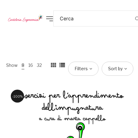
Show
8
16
32
Filters
Sort by
100%