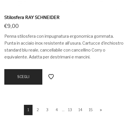
Stilosfera RAY SCHNEIDER
€
9,00
Penna stilosfera con impugnatura ergonomica gommata.
Punta in acciaio inox resistente all’usura. Cartucce d’inchiostro
standard blu reale, cancellabile con cancellino Corry o
equivalente. Adatta per destrimani e mancini.
SCEGLI
1
2
3
4
…
13
14
15