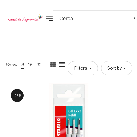
Show
8
16
32
Filters
Sort by
25%