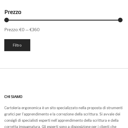
Prezzo
Prezzo:
€0
—
€360
Prezzo
Prezzo
Filtro
Min
Max
CHI SIAMO
Cartoleria ergonomica è un sito specializzato nella proposta di strumenti
grafici per l'apprendimento e la correzione della scrittura. Si avvale dei
consigli di specialisti esperti nell’apprendimento della scrittura e della
corretta impugnatura. Gli esperti sono a disposizione per i clienti che