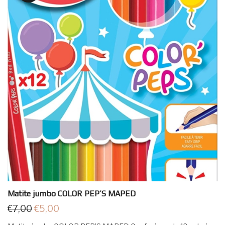
Matite jumbo COLOR PEP’S MAPED
€
7,00
€
5,00