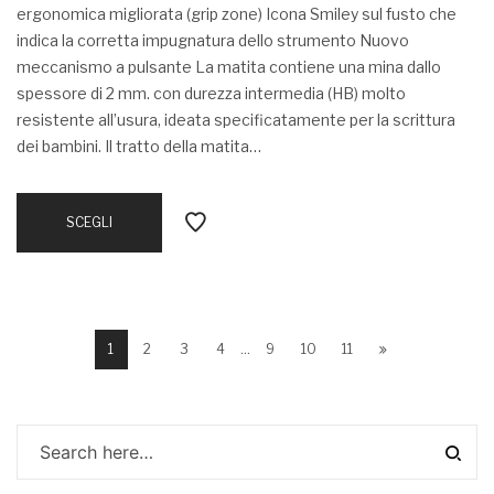
ergonomica migliorata (grip zone) Icona Smiley sul fusto che
indica la corretta impugnatura dello strumento Nuovo
meccanismo a pulsante La matita contiene una mina dallo
spessore di 2 mm. con durezza intermedia (HB) molto
resistente all’usura, ideata specificatamente per la scrittura
dei bambini. Il tratto della matita…
SCEGLI
1
2
3
4
…
9
10
11