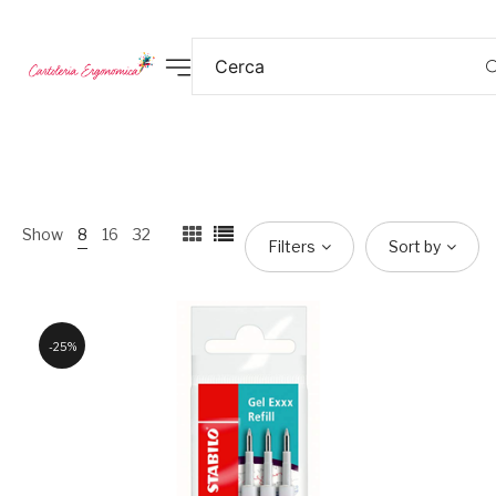
Show
8
16
32
Filters
Sort by
25%