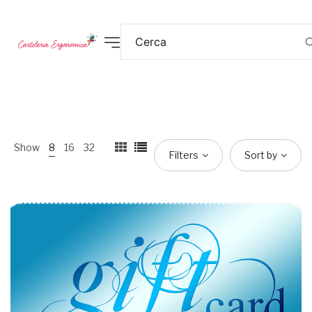
Show
8
16
32
Filters
Sort by