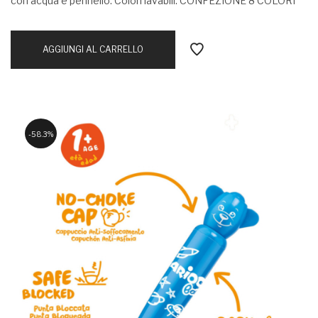
con acqua e pennello. Colori lavabili. CONFEZIONE 8 COLORI
AGGIUNGI AL CARRELLO
58.3%