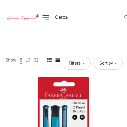
Show
8
16
32
Filters
Sort by