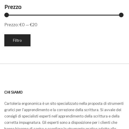
Prezzo
Prezzo:
€0
—
€20
Prezzo
Prezzo
Filtro
Min
Max
CHI SIAMO
Cartoleria ergonomica è un sito specializzato nella proposta di strumenti
grafici per l'apprendimento e la correzione della scrittura. Si avvale dei
consigli di specialisti esperti nell’apprendimento della scrittura e della
corretta impugnatura. Gli esperti sono a disposizione per i clienti che
hanno bisogno di capire e scegliere lo strumento grafico adatto alle