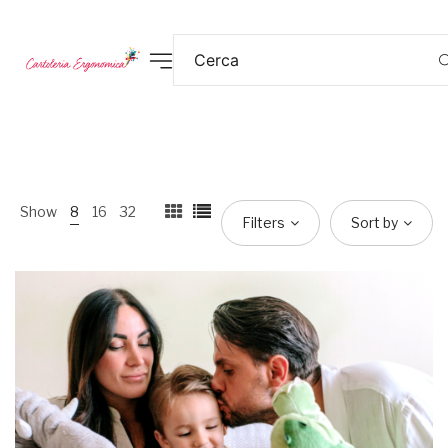
Show
8
16
32
Filters
Sort by