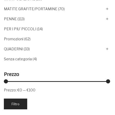
MATITE GRAFITE/PORTAMINE
(70)
PENNE
(113)
PER I PIU' PICCOLI
(14)
Promozioni
(62)
QUADERNI
(33)
Senza categoria
(4)
Prezzo
Prezzo:
€0
—
€100
Prezzo
Prezzo
Filtro
Min
Max