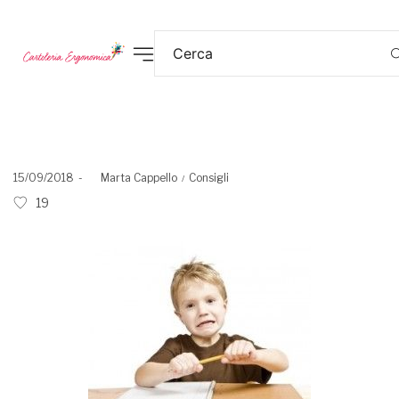
Posted
Posted
15/09/2018
by
Marta Cappello
Consigli
on
in
19