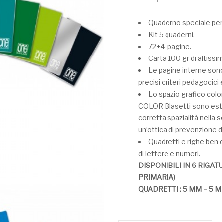
Quaderno speciale per
Kit 5 quaderni.
72+4 pagine.
Carta 100 gr di altissi
Le pagine interne son
precisi criteri pedagocici 
Lo spazio grafico colo
COLOR Blasetti sono estr
corretta spazialità nella 
un’ottica di prevenzione de
Quadretti e righe ben d
di lettere e numeri.
DISPONIBILI IN 6 RIGATUR
PRIMARIA)
QUADRETTI : 5 MM – 5 