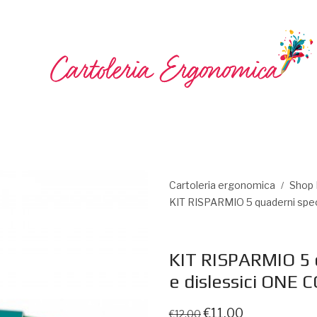
Cartoleria ergonomica
Shop
/
KIT RISPARMIO 5 quaderni speci
KIT RISPARMIO 5 q
e dislessici ONE
€
11,00
€
12,00