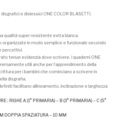
 disgrafici e dislessici ONE COLOR BLASETTI.
ma qualità super resistente extra bianca.
o organizzate in modo semplice e funzionale secondo
e percettivi.
rato tenue evidenzia dove scrivere. I quaderni ONE
emamente utili anche per l’apprendimento della
scrittura per i bambini che cominciano a scrivere in
lla disgrafia.
efiniti facilitano allineamento, inclinazione e larghezza
E : RIGHE A (1° PRIMARIA) – B (3° PRIMARIA) – C (5°
MM DOPPIA SPAZIATURA – 10 MM